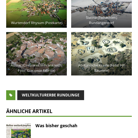
Slatina (Tschechien)
Wurtendorf Rhysum (Postkarte)
Rundangerdorf
Alairac (Circulares in Frankreich;
Afrikanische Kraale (Foto: HP
Foto: Giacomin.fabrice)
Baumele)
WELTKULTURERBE RUNDLINGE
ÄHNLICHE ARTIKEL
Was bisher geschah