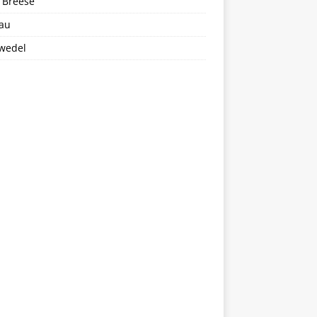
 Breese
au
wedel