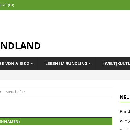
INIE (EU)
ENDLAND
E VON A BIS Z
LEBEN IM RUNDLING
(WELT)KULT
Meuchefitz
NEU
Rund
Wie g
NENNAMEN)