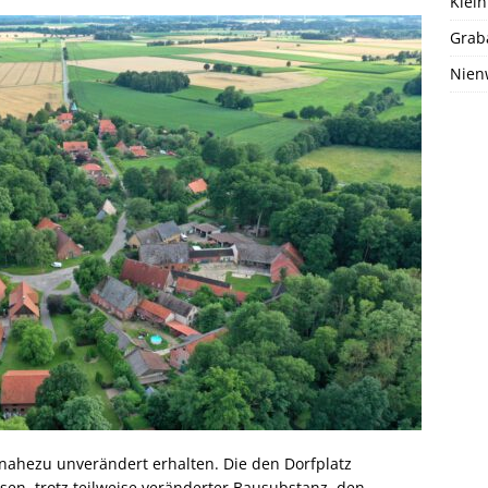
Klein
Grab
Nien
nahezu unverändert erhalten. Die den Dorfplatz
en, trotz teilweise veränderter Bausubstanz, den