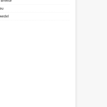
 Breese
au
wedel