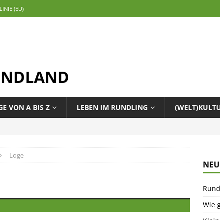
INIE (EU)
ENDLAND
E VON A BIS Z
LEBEN IM RUNDLING
(WELT)KULT
Loge
NEU
Rund
Wie g