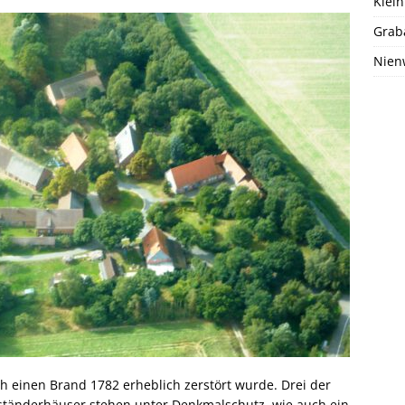
Klein
Grab
Nien
rch einen Brand 1782 erheblich zerstört wurde. Drei der
ständerhäuser stehen unter Denkmalschutz, wie auch ein