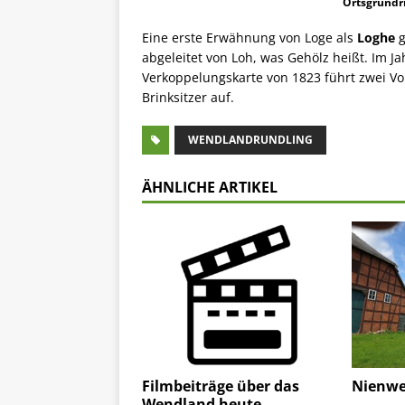
Ortsgrundr
Eine erste Erwähnung von Loge als
Loghe
g
abgeleitet von Loh, was Gehölz heißt. Im Jah
Verkoppelungskarte von 1823 führt zwei Vo
Brinksitzer auf.
WENDLANDRUNDLING
ÄHNLICHE ARTIKEL
Filmbeiträge über das
Nienwe
Wendland heute