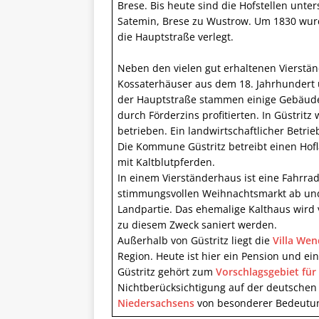
Brese. Bis heute sind die Hofstellen unter
Satemin, Brese zu Wustrow. Um 1830 wurd
die Hauptstraße verlegt.
Neben den vielen gut erhaltenen Vierstän
Kossaterhäuser aus dem 18. Jahrhundert u
der Hauptstraße stammen einige Gebäude 
durch Förderzins profitierten. In Güstrit
betrieben. Ein landwirtschaftlicher Betri
Die Kommune Güstritz betreibt einen Hofl
mit Kaltblutpferden.
In einem Vierständerhaus ist eine Fahrrad
stimmungsvollen Weihnachtsmarkt ab und
Landpartie. Das ehemalige Kalthaus wird v
zu diesem Zweck saniert werden.
Außerhalb von Güstritz liegt die
Villa We
Region. Heute ist hier ein Pension und ein
Güstritz gehört zum
Vorschlagsgebiet fü
Nichtberücksichtigung auf der deutschen T
Niedersachsens
von besonderer Bedeutung