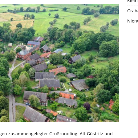
Klein
Grab
Nien
ingen zusammengelegter Großrundling: Alt-Güstritz und