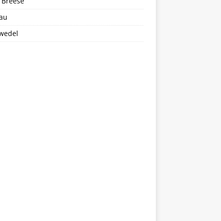
 Breese
au
wedel