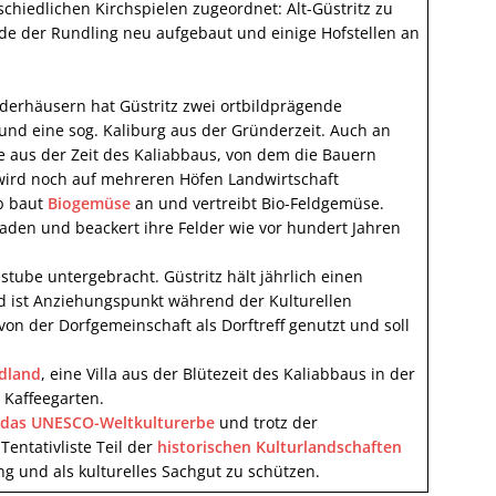
schiedlichen Kirchspielen zugeordnet: Alt-Güstritz zu
e der Rundling neu aufgebaut und einige Hofstellen an
derhäusern hat Güstritz zwei ortbildprägende
nd eine sog. Kaliburg aus der Gründerzeit. Auch an
aus der Zeit des Kaliabbaus, von dem die Bauern
z wird noch auf mehreren Höfen Landwirtschaft
eb baut
Biogemüse
an und vertreibt Bio-Feldgemüse.
aden und beackert ihre Felder wie vor hundert Jahren
stube untergebracht. Güstritz hält jährlich einen
 ist Anziehungspunkt während der Kulturellen
on der Dorfgemeinschaft als Dorftreff genutzt und soll
ndland
, eine Villa aus der Blütezeit des Kaliabbaus in der
 Kaffeegarten.
r das UNESCO-Weltkulturerbe
und trotz der
entativliste Teil der
historischen Kulturlandschaften
 und als kulturelles Sachgut zu schützen.