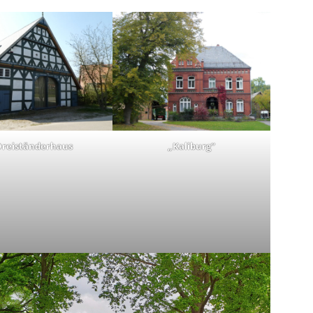
reiständerhaus
„Kaliburg“