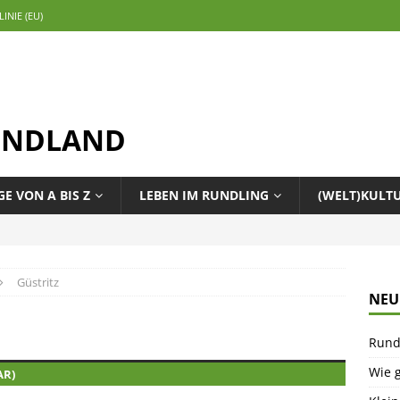
INIE (EU)
ENDLAND
E VON A BIS Z
LEBEN IM RUNDLING
(WELT)KULT
Güstritz
NEU
Rund
Wie g
AR)